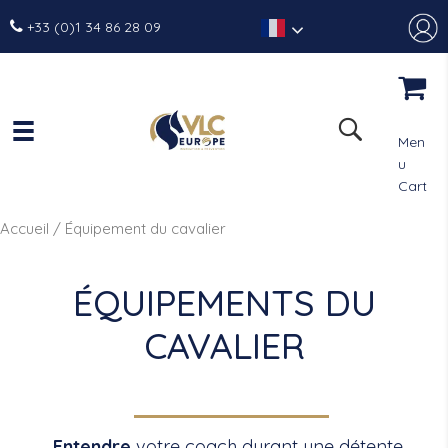
+33 (0)1 34 86 28 09
Men
u
Cart
Accueil
/ Équipement du cavalier
ÉQUIPEMENTS DU
CAVALIER
Entendre
votre coach durant une détente,