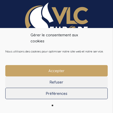
Gérer le consentement aux
cookies
VLC EUROPE
14 CHEMIN DE LA PINSONNIERE
Nous utilisons des cookies pour optimiser notre site web et notre service.
78490 BAZOCHES SUR GUYONNE
Tél. :
+33 (0)1 34 86 28 09
Accepter
info@vlceurope.com
Refuser
Préférences
0
Qui sommes-nous ?
-
Garanties
-
CGV
-
Paiement sécurisé
-
Promotions