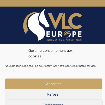
VLC EUROPE
Gérer le consentement aux
14 CHEMIN DE LA PINSONNIERE
cookies
78490 BAZOCHES SUR GUYONNE
Nous utilisons des cookies pour optimiser notre site web et notre service.
Tél. :
+33 (0)1 34 86 28 09
info@vlceurope.com
Accepter
Refuser
Qui sommes-nous ?
-
Garanties
-
CGV
-
Paiement sécurisé
Préférences