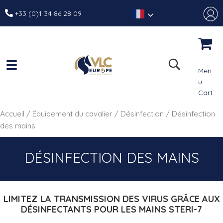
+33 (0)1 34 86 28 09
Men
u
Cart
Accueil
/
Équipement du cavalier
/
Désinfection
/ Désinfection
des mains
DÉSINFECTION DES MAINS
LIMITEZ LA TRANSMISSION DES VIRUS GRÂCE AUX
DÉSINFECTANTS POUR LES MAINS STERI-7