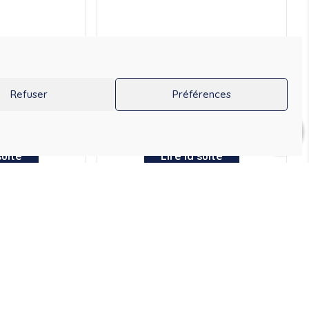
TOOTH® JABRA
OREILLETTE BLUETOOTH® JABRA
NTE
ROBUSTE
Refuser
Préférences
99
€
82,50
€
99,00
€
TTC
TTC
0
suite
Lire la suite