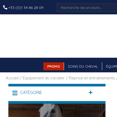
Recherche
+33 (0)1 34 86 28 09
pour :
PROMO
SOINS DU CHEVAL
ÉQUIP
Accueil
/
Équipement du cavalier
/
Reprise et entraînements
/
CATÉGORIE
DÉPLIER