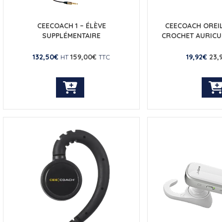
CEECOACH 1 – ÉLÈVE
CEECOACH OREIL
SUPPLÉMENTAIRE
CROCHET AURICU
132,50
€
159,00
€
19,92
€
23,
HT
TTC
Ce
produit
a
plusieurs
variations.
Les
options
peuvent
être
choisies
sur
la