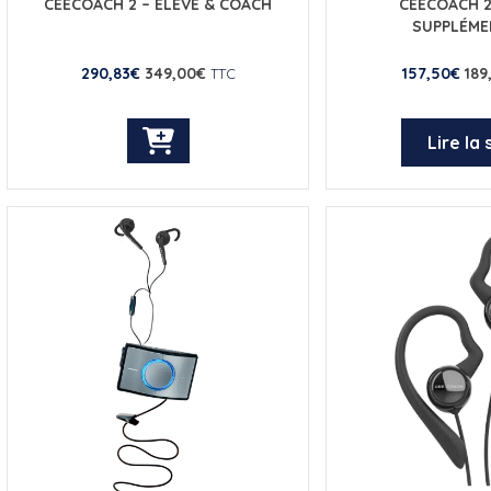
CEECOACH 2 – ÉLÈVE & COACH
CEECOACH 2
SUPPLÉME
290,83
€
349,00
€
157,50
€
189
TTC
Lire la 