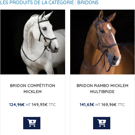
LES PRODUITS DE LA CATÉGORIE : BRIDONS
BRIDON COMPÉTITION
BRIDON RAMBO MICKLEM
MICKLEM
MULTIBRIDE
124,96
€
149,95
€
141,63
€
169,96
€
HT
TTC
HT
TTC
Ce
Ce
produit
produit