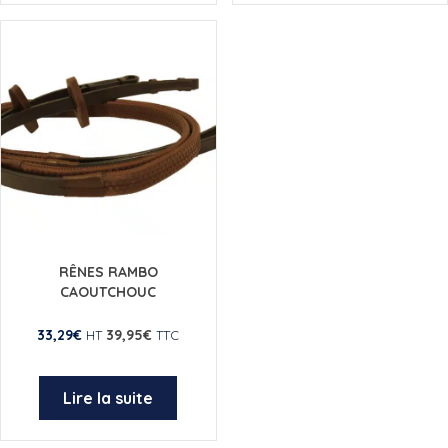
a
a
plusieurs
plusieurs
variations.
variations.
Les
Les
options
options
peuvent
peuvent
être
être
choisies
choisies
sur
sur
la
la
page
page
du
du
RÊNES RAMBO
produit
produit
CAOUTCHOUC
33,29
€
39,95
€
HT
TTC
Lire la suite