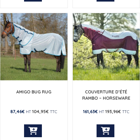
produit
produit
a
a
plusieurs
plusieurs
variations.
variations.
Les
Les
options
options
peuvent
peuvent
être
être
choisies
choisies
sur
sur
la
la
page
page
du
du
AMIGO BUG RUG
COUVERTURE D’ÉTÉ
produit
produit
RAMBO – HORSEWARE
87,46
€
104,95
€
161,63
€
193,96
€
HT
TTC
HT
TTC
Ce
Ce