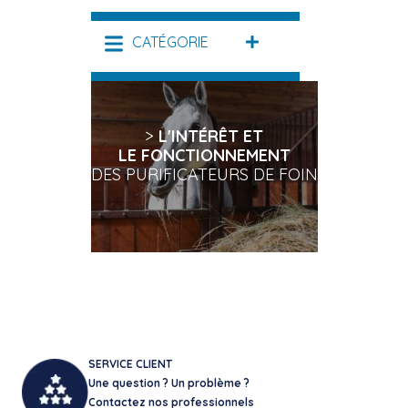
a
plusieurs
CATÉGORIE
DÉPLIER
variations.
Les
options
peuvent
être
>
L'INTÉRÊT ET
choisies
LE FONCTIONNEMENT
sur
DES PURIFICATEURS DE FOIN
la
page
du
produit
SERVICE CLIENT
Une question ? Un problème ?
Contactez nos professionnels