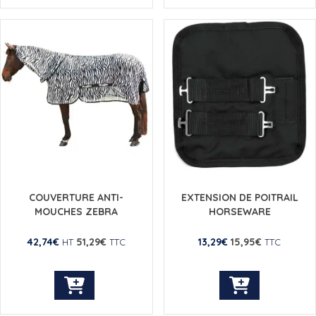
produit
produit
a
a
plusieurs
plusieurs
variations.
variations.
Les
Les
options
options
peuvent
peuvent
être
être
choisies
choisies
sur
sur
la
la
page
page
du
du
COUVERTURE ANTI-
EXTENSION DE POITRAIL
produit
produit
MOUCHES ZEBRA
HORSEWARE
42,74
€
51,29
€
13,29
€
15,95
€
HT
TTC
TTC
Ce
produit