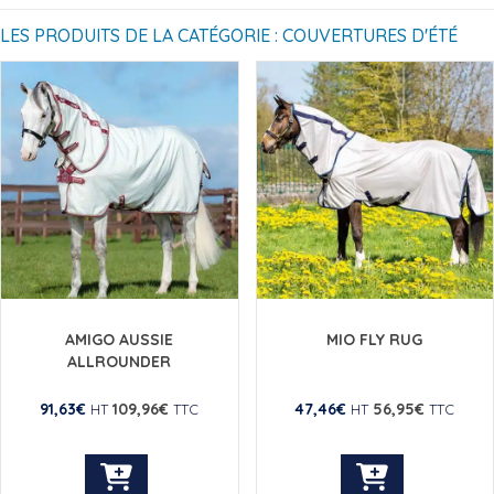
LES PRODUITS DE LA CATÉGORIE : COUVERTURES D'ÉTÉ
AMIGO AUSSIE
MIO FLY RUG
ALLROUNDER
91,63
€
109,96
€
47,46
€
56,95
€
HT
TTC
HT
TTC
Ce
Ce