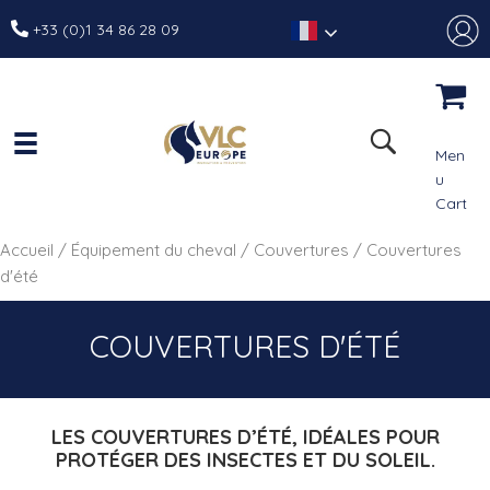
+33 (0)1 34 86 28 09
Men
u
Cart
Accueil
/
Équipement du cheval
/
Couvertures
/ Couvertures
d'été
COUVERTURES D'ÉTÉ
LES COUVERTURES D’ÉTÉ, IDÉALES POUR
PROTÉGER DES INSECTES ET DU SOLEIL.