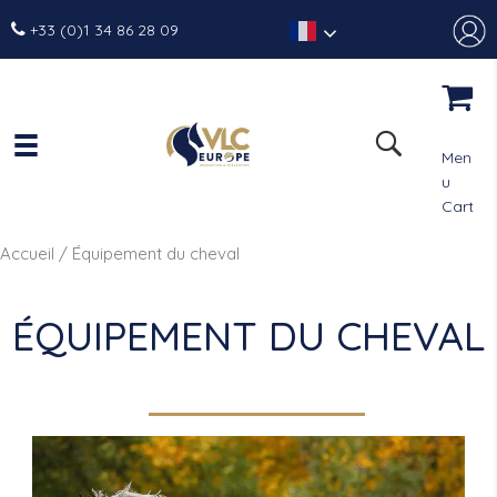
+33 (0)1 34 86 28 09
Men
u
Cart
Accueil
/ Équipement du cheval
ÉQUIPEMENT DU CHEVAL