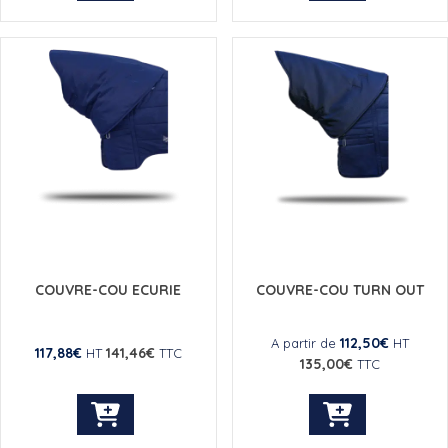
produit
produit
a
a
plusieurs
plusieurs
variations.
variations.
Les
Les
options
options
peuvent
peuvent
être
être
choisies
choisies
sur
sur
la
la
page
page
du
du
COUVRE-COU ECURIE
COUVRE-COU TURN OUT
produit
produit
112,50
€
A partir de
HT
117,88
€
141,46
€
HT
TTC
135,00
€
TTC
Ce
Ce
produit
produit