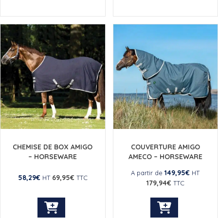
produit
produit
a
a
plusieurs
plusieurs
variations.
variations.
Les
Les
options
options
peuvent
peuvent
être
être
choisies
choisies
sur
sur
la
la
page
page
du
du
produit
produit
CHEMISE DE BOX AMIGO
COUVERTURE AMIGO
– HORSEWARE
AMECO – HORSEWARE
149,95
€
A partir de
HT
58,29
€
69,95
€
HT
TTC
179,94
€
TTC
Ce
Ce