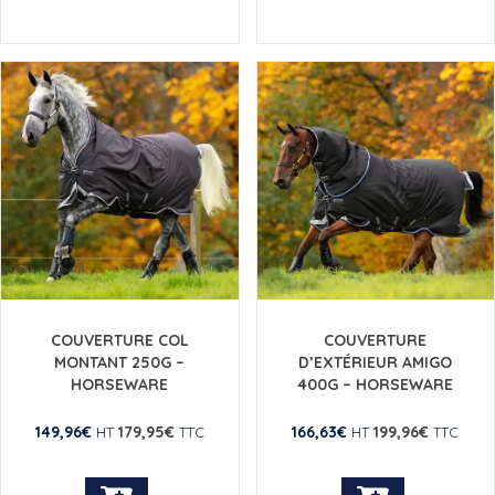
produit
produit
a
a
plusieurs
plusieurs
variations.
variations.
Les
Les
options
options
peuvent
peuvent
être
être
choisies
choisies
sur
sur
la
la
page
page
du
du
produit
produit
COUVERTURE COL
COUVERTURE
MONTANT 250G –
D’EXTÉRIEUR AMIGO
HORSEWARE
400G – HORSEWARE
149,96
€
179,95
€
166,63
€
199,96
€
HT
TTC
HT
TTC