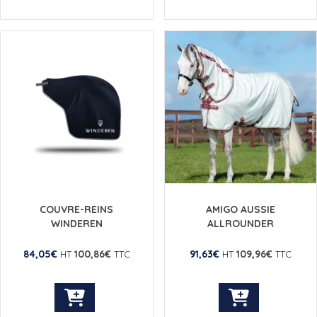
a
a
plusieurs
plusieurs
variations.
variations.
Les
Les
options
options
peuvent
peuvent
être
être
choisies
choisies
sur
sur
la
la
page
page
du
du
produit
produit
COUVRE-REINS
AMIGO AUSSIE
WINDEREN
ALLROUNDER
84,05
€
100,86
€
91,63
€
109,96
€
HT
TTC
HT
TTC
Ce
Ce