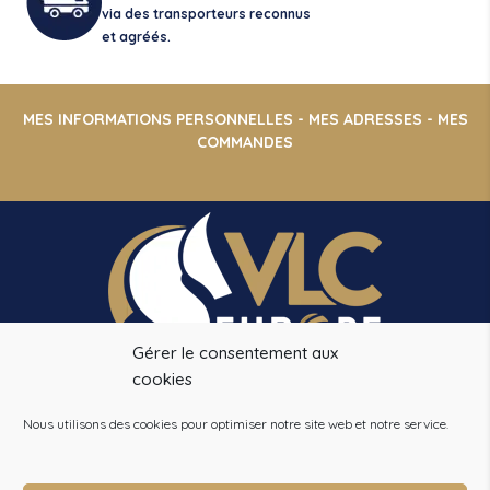
via des transporteurs reconnus
et agréés.
MES INFORMATIONS PERSONNELLES
-
MES ADRESSES
-
MES
COMMANDES
Gérer le consentement aux
cookies
VLC EUROPE
14 CHEMIN DE LA PINSONNIERE
Nous utilisons des cookies pour optimiser notre site web et notre service.
78490 BAZOCHES SUR GUYONNE