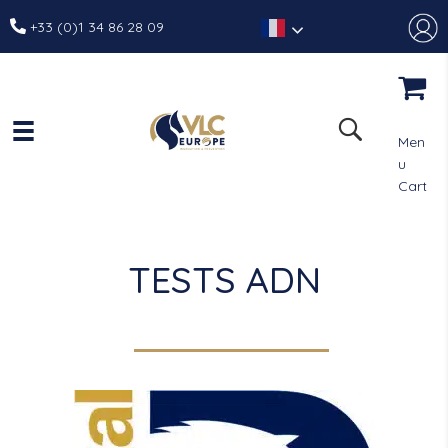
+33 (0)1 34 86 28 09
Men
u
Cart
TESTS ADN