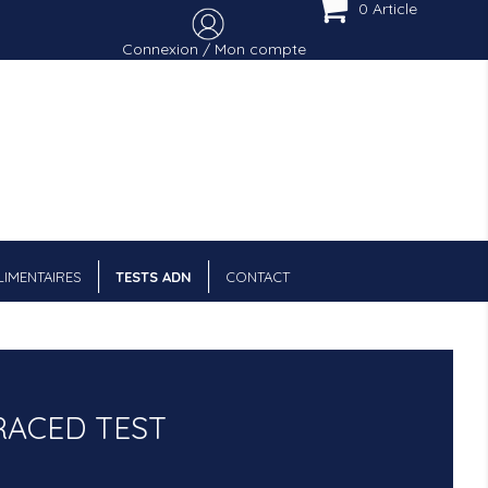
0 Article
Connexion / Mon compte
Menu Cart
IMENTAIRES
TESTS ADN
CONTACT
ACED TEST