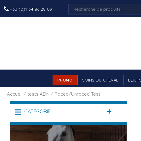
Recherche
+33 (0)1 34 86 28 09
pour :
PROMO
SOINS DU CHEVAL
ÉQUIP
Accueil
/
tests ADN
/ Raced/Unraced Test
CATÉGORIE
DÉPLIER