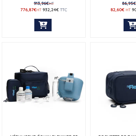
913,96
€
86,95
HT
776,87
€
932,24
€
82,60
€
9
HT
TTC
HT
Ce
produit
a
plusieurs
variations.
Les
options
peuvent
être
choisies
sur
la
page
du
produit