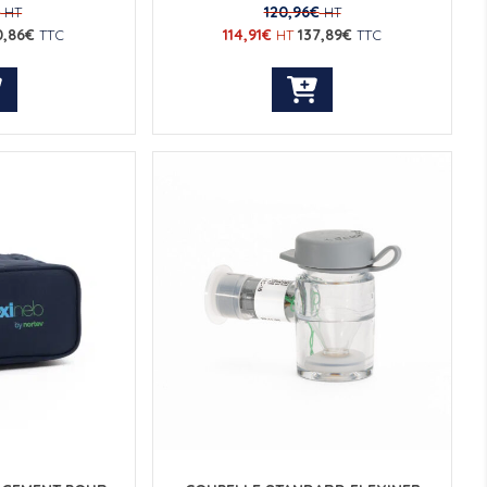
€
120,96
€
HT
HT
0,86
€
114,91
€
137,89
€
TTC
HT
TTC