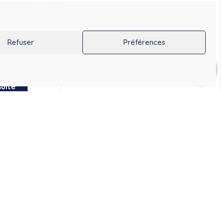
E FLEXINEB
ADAPTATEUR MASQUE FLEXINEB
Refuser
Préférences
5,60
€
49,50
€
59,40
€
TTC
HT
TTC
0
suite