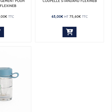
NGEMENT POUR
COUPELLE STANDARD FLEXINEB
FLEXINEB
,00
€
63,00
€
75,60
€
TTC
HT
TTC