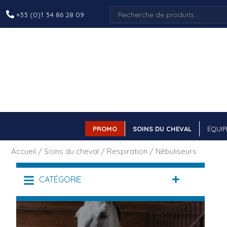
Recherche
+33 (0)1 34 86 28 09
pour :
PROMO
SOINS DU CHEVAL
ÉQUIP
Accueil
/
Soins du cheval
/
Respiration
/ Nébuliseurs
CATÉGORIE
DÉPLIER