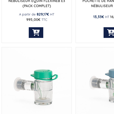
NÉBULISEUR ÉQUIN FLEXINEB E3
POCHETTE DE RA
(PACK COMPLET)
NÉBULISEUR 
829,17
€
A partir de
HT
13,33
€
16
HT
995,00
€
TTC
Ce
produit
a
plusieurs
variations.
Les
options
peuvent
être
choisies
sur
la
page
du