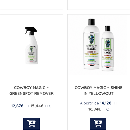
produit
produit
a
a
plusieurs
plusieurs
variations.
variations.
Les
Les
options
options
peuvent
peuvent
être
être
choisies
choisies
sur
sur
la
la
page
page
du
du
produit
produit
COWBOY MAGIC –
COWBOY MAGIC – SHINE
GREENSPOT REMOVER
IN YELLOWOUT
14,12
€
A partir de
HT
12,87
€
15,44
€
HT
TTC
16,94
€
TTC
Ce