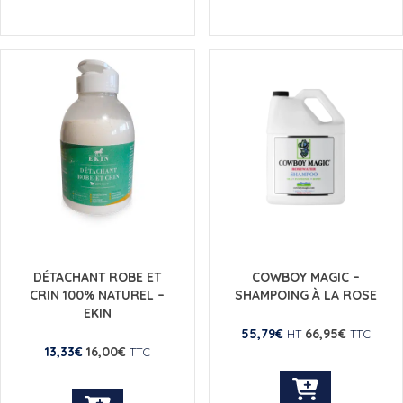
produit
a
plusieurs
variations.
Les
options
peuvent
être
choisies
sur
la
page
du
produit
DÉTACHANT ROBE ET
COWBOY MAGIC –
CRIN 100% NATUREL –
SHAMPOING À LA ROSE
EKIN
55,79
€
66,95
€
HT
TTC
13,33
€
16,00
€
TTC