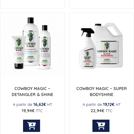
a
plusieurs
variations.
Les
options
peuvent
être
choisies
sur
la
page
du
produit
COWBOY MAGIC –
COWBOY MAGIC – SUPER
DETANGLER & SHINE
BODYSHINE
16,62
€
19,12
€
A partir de
HT
A partir de
HT
19,94
€
22,94
€
TTC
TTC
Ce
Ce