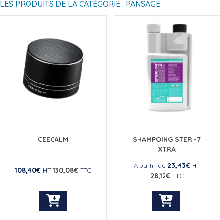
LES PRODUITS DE LA CATÉGORIE : PANSAGE
CEECALM
SHAMPOING STERI-7
XTRA
23,43
€
A partir de
HT
108,40
€
130,08
€
HT
TTC
28,12
€
TTC
Ce
produit