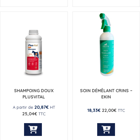
a
plusieurs
variations.
Les
options
peuvent
être
choisies
sur
la
page
du
produit
SHAMPOING DOUX
SOIN DÉMÊLANT CRINS –
PLUSVITAL
EKIN
20,87
€
A partir de
HT
18,33
€
22,00
€
TTC
25,04
€
TTC
Ce
produit