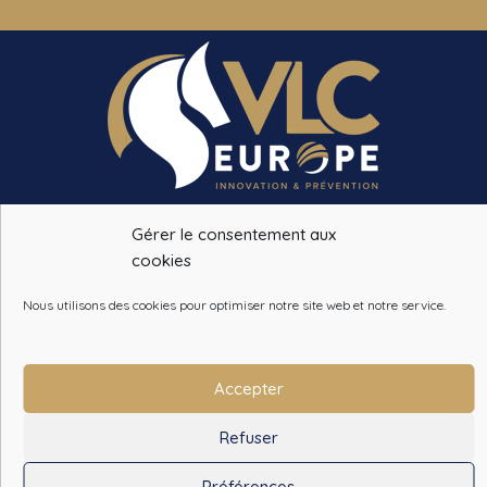
VLC EUROPE
Gérer le consentement aux
14 CHEMIN DE LA PINSONNIERE
cookies
78490 BAZOCHES SUR GUYONNE
Nous utilisons des cookies pour optimiser notre site web et notre service.
Tél. :
+33 (0)1 34 86 28 09
info@vlceurope.com
Accepter
Refuser
Qui sommes-nous ?
-
Garanties
-
CGV
-
Paiement sécurisé
Préférences