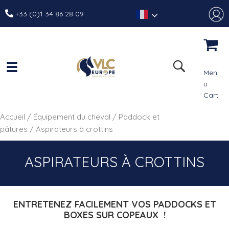
+33 (0)1 34 86 28 09
Men
u
Cart
Accueil
/
Équipement du cheval
/
Paddock et
pâtures
/ Aspirateurs à crottins
ASPIRATEURS À CROTTINS
ENTRETENEZ FACILEMENT VOS PADDOCKS ET
BOXES SUR COPEAUX
!