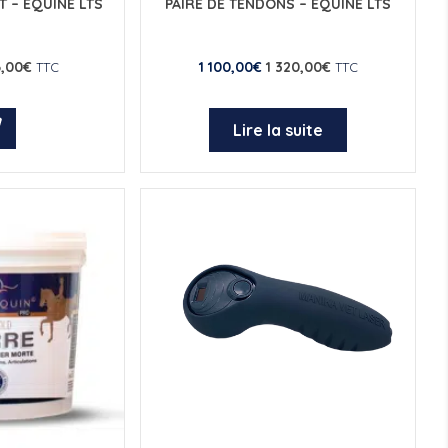
 – EQUINE LTS
PAIRE DE TENDONS – EQUINE LTS
,00
€
1 100,00
€
1 320,00
€
TTC
TTC
Lire la suite