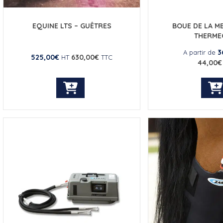
EQUINE LTS – GUÊTRES
BOUE DE LA M
THERME
3
A partir de
525,00
€
630,00
€
HT
TTC
44,00
€
Ce
C
produit
pr
a
a
plusieurs
pl
variations.
va
Les
L
options
op
peuvent
p
être
êt
choisies
ch
sur
su
la
la