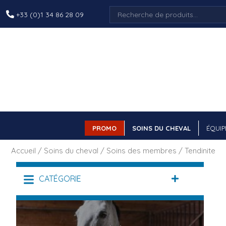
Recherche
+33 (0)1 34 86 28 09
pour :
PROMO
SOINS DU CHEVAL
ÉQUIP
Accueil
/
Soins du cheval
/
Soins des membres
/ Tendinite
CATÉGORIE
DÉPLIER