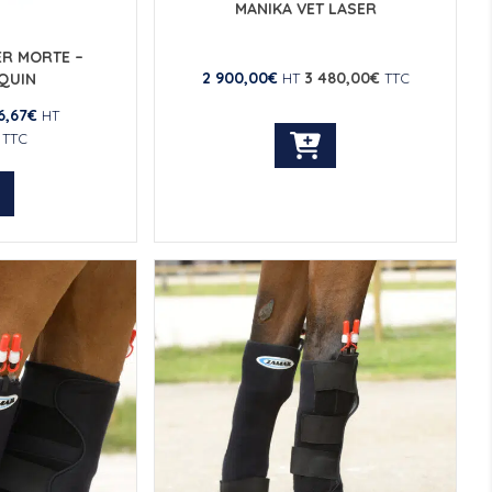
MANIKA VET LASER
ER MORTE –
2 900,00
€
3 480,00
€
QUIN
HT
TTC
6,67
€
HT
TTC
e
oduit
usieurs
riations.
es
tions
euvent
re
oisies
r