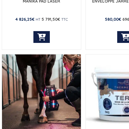
MANIKA PAD LASER
ENVELOPPE JARRET
4 826,25
€
5 791,50
€
580,00
€
696
HT
TTC