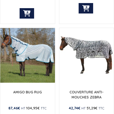
Ce
Ce
produit
produit
a
a
plusieurs
plusieurs
variations.
variations.
Les
Les
options
options
peuvent
peuvent
être
être
choisies
choisies
sur
sur
la
la
page
page
du
du
produit
AMIGO BUG RUG
COUVERTURE ANTI-
produit
MOUCHES ZEBRA
87,46
€
104,95
€
42,74
€
51,29
€
HT
TTC
HT
TTC