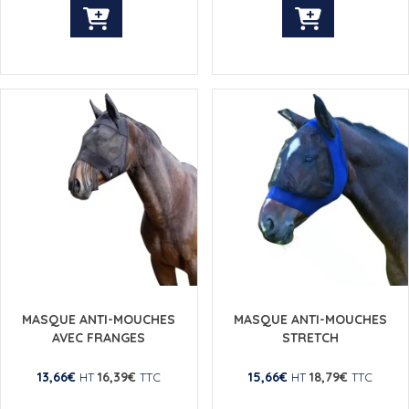
Ce
Ce
produit
produit
a
a
plusieurs
plusieurs
variations.
variations.
Les
Les
options
options
peuvent
peuvent
être
être
choisies
choisies
sur
sur
la
la
page
page
du
du
produit
produit
MASQUE ANTI-MOUCHES
MASQUE ANTI-MOUCHES
AVEC FRANGES
STRETCH
13,66
€
16,39
€
15,66
€
18,79
€
HT
TTC
HT
TTC