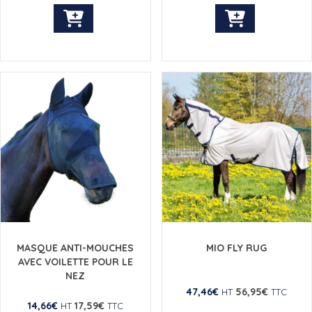
Ce
Ce
produit
produit
a
a
plusieurs
plusieurs
variations.
variations.
Les
Les
options
options
peuvent
peuvent
être
être
choisies
choisies
sur
sur
la
la
page
page
du
du
produit
produit
MASQUE ANTI-MOUCHES
MIO FLY RUG
AVEC VOILETTE POUR LE
NEZ
47,46
€
56,95
€
HT
TTC
14,66
€
17,59
€
HT
TTC