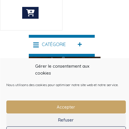
Ce
produit
a
plusieurs
variations.
CATÉGORIE
DÉPLIER
Les
options
peuvent
Gérer le consentement aux
être
choisies
cookies
>
L'INTÉRÊT ET
sur
LE FONCTIONNEMENT
Nous utilisons des cookies pour optimiser notre site web et notre service.
la
DES PURIFICATEURS DE FOIN
page
du
produit
Accepter
Refuser