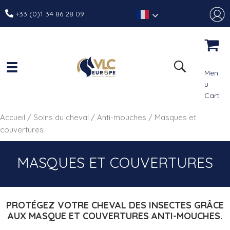
+33 (0)1 34 86 28 09
Men
u
Cart
Accueil
/
Soins du cheval
/
Anti-mouches
/ Masques et
couvertures
MASQUES ET COUVERTURES
PROTÉGEZ VOTRE CHEVAL DES INSECTES GRÂCE
AUX MASQUE ET COUVERTURES ANTI-MOUCHES.