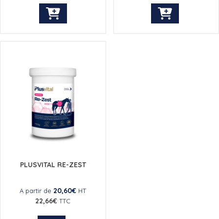
Ce
produit
a
plusieurs
variations.
Les
options
peuvent
être
choisies
sur
la
page
du
PLUSVITAL RE-ZEST
produit
20,60
€
A partir de
HT
22,66
€
TTC