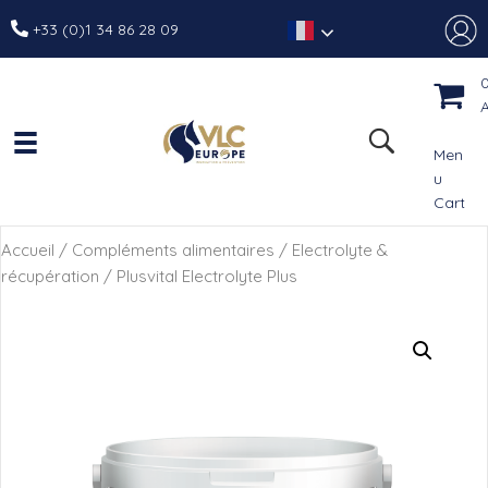
+33 (0)1 34 86 28 09
A
Men
u
Cart
Accueil
/
Compléments alimentaires
/
Electrolyte &
récupération
/ Plusvital Electrolyte Plus