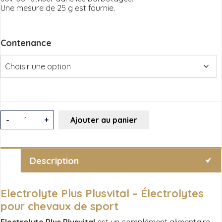
Une mesure de 25 g est fournie.
Contenance
quantité
-
+
Ajouter au panier
de
Plusvital
Electrolyte
Description
Plus
Electrolyte Plus Plusvital – Électrolytes
pour chevaux de sport