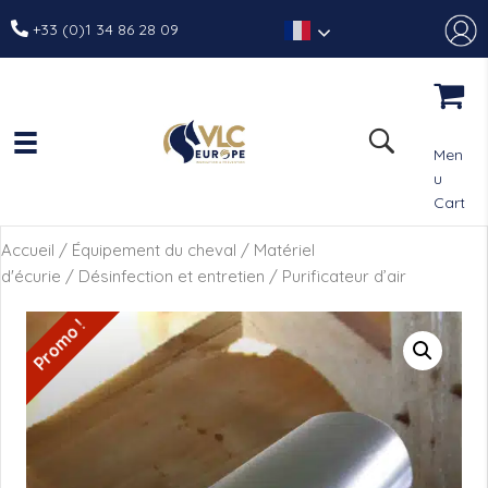
+33 (0)1 34 86 28 09
Men
u
Cart
Accueil
/
Équipement du cheval
/
Matériel
d'écurie
/
Désinfection et entretien
/ Purificateur d’air
Promo !