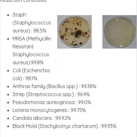
réduction constatés
Staph
(Staphylococcus
aureus) : 98.5%
MRSA (Methycillin
Resistant
Staphylococcus
aureus):99.8%
Coli (Escherichia
coli) : 98.1%
Anthrax family (Bacillus spp.) : 99.38%
Strep (Streptococcus spp.) : 96.4%
Pseudomonas aureuginosa : 99.0%
Listeria monocytogenes : 99.75%
Candida albicans : 99.92%
Black Mold (Stachybotrys chartarum) : 99.93%