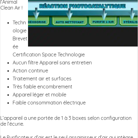
l’Animal
Clean Air !
Techn
ologie
Brevet
ée
Certification Space Technologie
Aucun filtre Appareil sans entretien
Action continue
Traitement air et surfaces
Très faible encombrement
Appareil léger et mobile
Faible consommation électrique
L’appareil a une portée de 1 à 3 boxes selon configuration
de l’écurie.
Le Purificateur d’air est le seul assainisseur d’air qui intègre