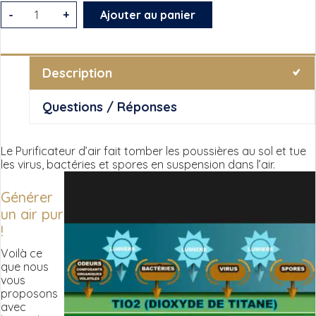
quantité
-
+
Ajouter au panier
de
Purificateur
d’air
Description
Questions / Réponses
Le Purificateur d’air fait tomber les poussières au sol et tue
les virus, bactéries et spores en suspension dans l’air.
Générer
un air pur
!
Voilà ce
que nous
vous
proposons
avec