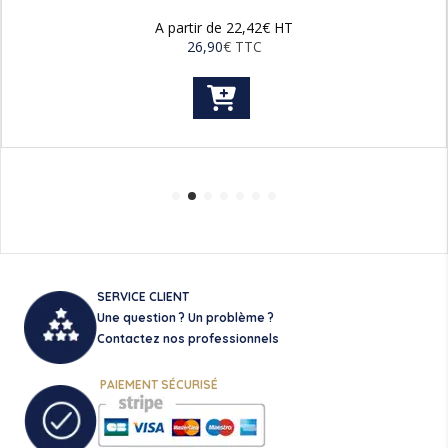
A partir de
22,42
€
HT
26,90
€
TTC
Ce
produit
a
plusieurs
variations.
Les
options
peuvent
être
choisies
sur
SERVICE CLIENT
la
Une question ? Un problème ?
page
Contactez nos professionnels
du
produit
PAIEMENT SÉCURISÉ