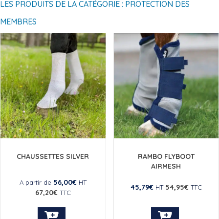
LES PRODUITS DE LA CATÉGORIE : PROTECTION DES
MEMBRES
CHAUSSETTES SILVER
RAMBO FLYBOOT
AIRMESH
56,00
€
A partir de
HT
45,79
€
54,95
€
HT
TTC
67,20
€
TTC