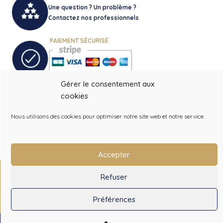
Une question ? Un problème ?
Contactez nos professionnels
PAIEMENT SÉCURISÉ
Gérer le consentement aux
cookies
LIVRAISON RAPIDE
Nous utilisons des cookies pour optimiser notre site web et notre service.
Nos livraisons sont effectuées
via des transporteurs reconnus
et agréés.
Accepter
MES INFORMATIONS PERSONNELLES
-
MES ADRESSES
-
MES
Refuser
COMMANDES
Préférences
0