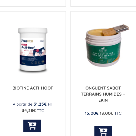
a
a
plusieurs
plusieurs
variations.
variations.
Les
Les
options
options
peuvent
peuvent
être
être
choisies
choisies
sur
sur
la
la
page
page
du
du
produit
produit
BIOTINE ACTI-HOOF
ONGUENT SABOT
TERRAINS HUMIDES –
EKIN
31,25
€
A partir de
HT
34,38
€
TTC
15,00
€
18,00
€
TTC
Ce
produit