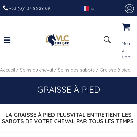
+33 (0)1 34 86 28 09
Men
u
Cart
Accueil
/
Soins du cheval
/
Soins des sabots
/ Graisse à pied
GRAISSE À PIED
LA GRAISSE À PIED PLUSVITAL ENTRETIENT LES
SABOTS DE VOTRE CHEVAL PAR TOUS LES TEMPS