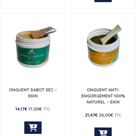
a
plusieurs
variations.
Les
options
peuvent
être
choisies
sur
la
page
du
produit
ONGUENT SABOT SEC –
ONGUENT ANTI-
EKIN
ENGORGEMENT 100%
NATUREL – EKIN
14,17
€
17,00
€
TTC
21,67
€
26,00
€
TTC