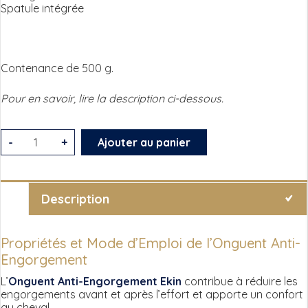
Spatule intégrée
Contenance de 500 g.
Pour en savoir, lire la description ci-dessous.
quantité
-
+
Ajouter au panier
de
Onguent
anti-
Description
engorgement
100%
Propriétés et Mode d’Emploi de l’Onguent Anti-
naturel
Engorgement
-
L’
Onguent Anti-Engorgement Ekin
contribue à réduire les
engorgements avant et après l’effort et apporte un confort
EKIN
au cheval.