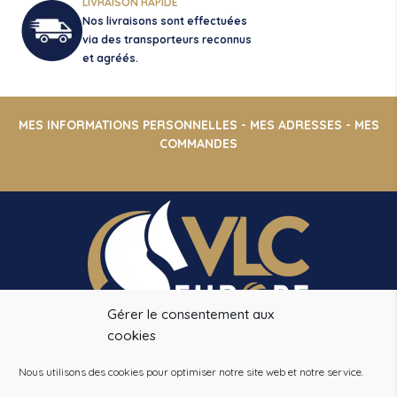
LIVRAISON RAPIDE
Nos livraisons sont effectuées
via des transporteurs reconnus
et agréés.
MES INFORMATIONS PERSONNELLES
-
MES ADRESSES
-
MES
COMMANDES
Gérer le consentement aux
cookies
VLC EUROPE
14 CHEMIN DE LA PINSONNIERE
Nous utilisons des cookies pour optimiser notre site web et notre service.
78490 BAZOCHES SUR GUYONNE