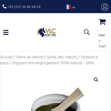
+33 (0)1 34 86 28 09
Men
u
Cart
Accueil
/
Soins du cheval
/
Soins des sabots
/
Graisse à
pied
/ Onguent anti-engorgement 100% naturel – EKIN