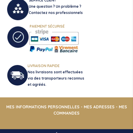
sur
SERVICE CLIENT
la
Une question ? Un problème ?
page
Contactez nos professionnels
du
produit
PAIEMENT SÉCURISÉ
LIVRAISON RAPIDE
Nos livraisons sont effectuées
via des transporteurs reconnus
et agréés.
MES INFORMATIONS PERSONNELLES
-
MES ADRESSES
-
MES
COMMANDES