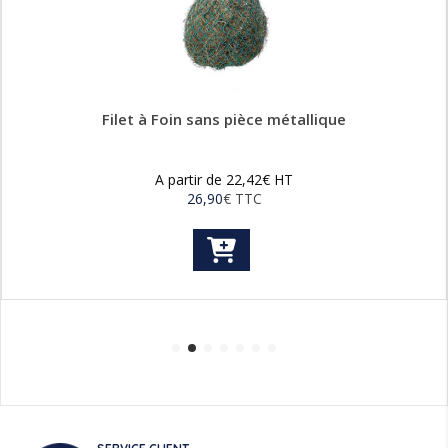
Filet à Foin sans pièce métallique
A partir de
22,42
€
HT
26,90
€
TTC
Ce
produit
a
plusieurs
variations.
Les
options
peuvent
être
choisies