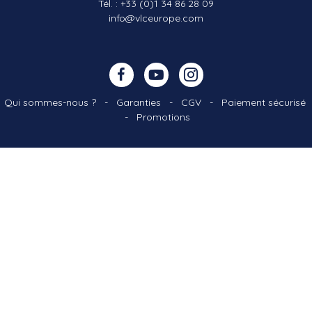
Tél. :
+33 (0)1 34 86 28 09
info@vlceurope.com
Qui sommes-nous ?
-
Garanties
-
CGV
-
Paiement sécurisé
-
Promotions