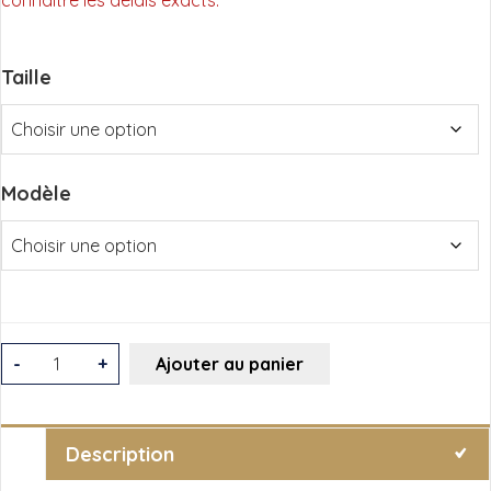
Taille
Modèle
quantité
-
+
Ajouter au panier
de
Couverture
Thermorégulatrice
Description
Boxe