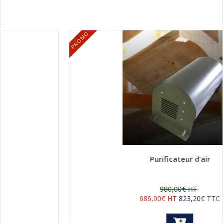
PROMO
Purificateur d’air
980,00
€
HT
686,00
€
HT
823,20
€
TTC