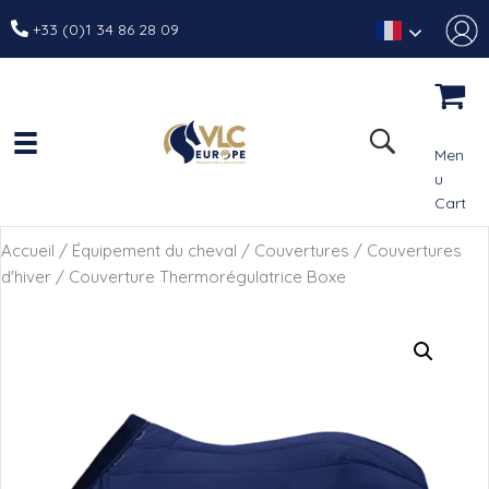
+33 (0)1 34 86 28 09
Men
u
Cart
Accueil
/
Équipement du cheval
/
Couvertures
/
Couvertures
d'hiver
/ Couverture Thermorégulatrice Boxe