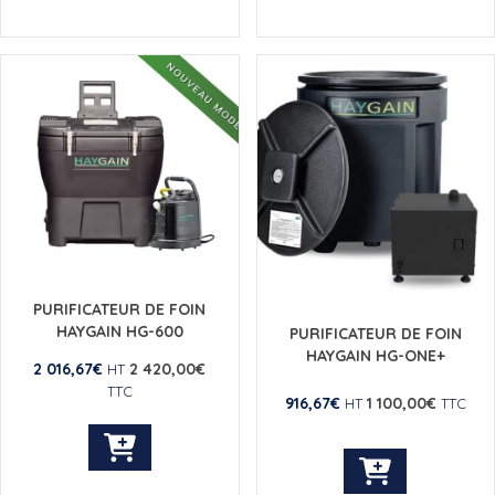
produit
a
plusieurs
variations.
Les
options
peuvent
être
choisies
sur
la
page
du
PURIFICATEUR DE FOIN
produit
HAYGAIN HG-600
PURIFICATEUR DE FOIN
HAYGAIN HG-ONE+
2 016,67
€
2 420,00
€
HT
TTC
916,67
€
1 100,00
€
HT
TTC