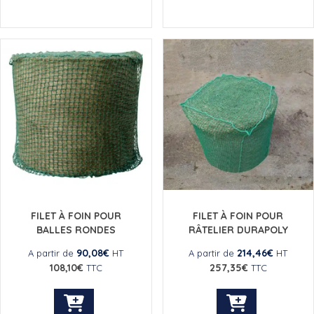
FILET À FOIN POUR
FILET À FOIN POUR
BALLES RONDES
RÂTELIER DURAPOLY
90,08
€
214,46
€
A partir de
HT
A partir de
HT
108,10
€
257,35
€
TTC
TTC
Ce
Ce