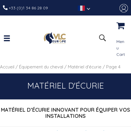
+33 (0)1 34 86 28 09
Men
u
Cart
Accueil
/
Équipement du cheval
/
Matériel d'écurie
/ Page 4
MATÉRIEL D'ÉCURIE
MATÉRIEL D’ÉCURIE INNOVANT POUR ÉQUIPER VOS
INSTALLATIONS