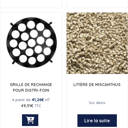
a
plusieurs
variations.
Les
options
peuvent
être
choisies
sur
la
page
du
produit
GRILLE DE RECHANGE
LITIÈRE DE MISCANTHUS
POUR DISTRI-FOIN
41,26
€
A partir de
HT
Sur devis
49,51
€
TTC
Lire la suite
Ce