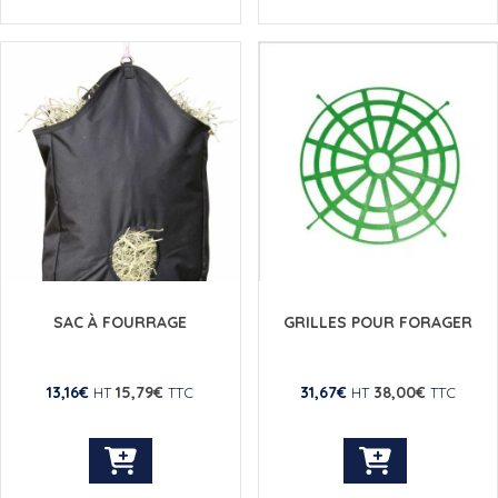
SAC À FOURRAGE
GRILLES POUR FORAGER
13,16
€
15,79
€
31,67
€
38,00
€
HT
TTC
HT
TTC
Ce
produit