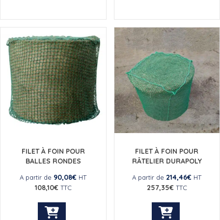
FILET À FOIN POUR
FILET À FOIN POUR
BALLES RONDES
RÂTELIER DURAPOLY
90,08
€
214,46
€
A partir de
HT
A partir de
HT
108,10
€
257,35
€
TTC
TTC
Ce
Ce