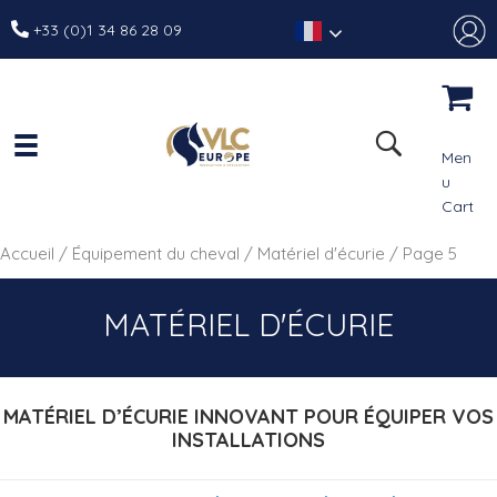
+33 (0)1 34 86 28 09
Men
u
Cart
Accueil
/
Équipement du cheval
/
Matériel d'écurie
/ Page 5
MATÉRIEL D'ÉCURIE
MATÉRIEL D’ÉCURIE INNOVANT POUR ÉQUIPER VOS
INSTALLATIONS