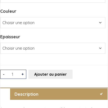
Couleur
Epaisseur
quantité
-
+
Ajouter au panier
de
Canons
de
Description
mors
-