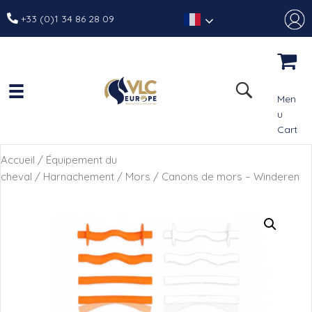
+33 (0)1 34 86 28 09
Men
u
Cart
Accueil
/
Équipement du
cheval
/
Harnachement
/
Mors
/ Canons de mors – Winderen