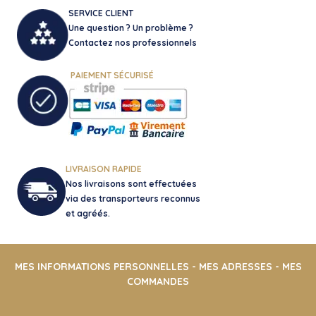
sur
SERVICE CLIENT
la
Une question ? Un problème ?
page
Contactez nos professionnels
du
produit
PAIEMENT SÉCURISÉ
LIVRAISON RAPIDE
Nos livraisons sont effectuées
via des transporteurs reconnus
et agréés.
MES INFORMATIONS PERSONNELLES
-
MES ADRESSES
-
MES
COMMANDES