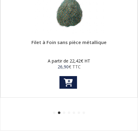
Filet à Foin sans pièce métallique
A partir de
22,42
€
HT
26,90
€
TTC
Ce
produit
a
plusieurs
variations.
Les
options
peuvent
être
choisies