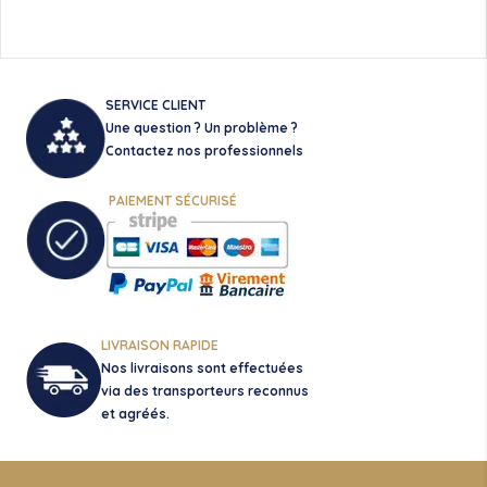
options
peuvent
être
choisies
sur
SERVICE CLIENT
la
Une question ? Un problème ?
page
Contactez nos professionnels
du
produit
PAIEMENT SÉCURISÉ
LIVRAISON RAPIDE
Nos livraisons sont effectuées
via des transporteurs reconnus
et agréés.