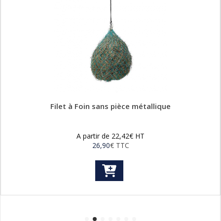
Filet à Foin sans pièce métallique
A partir de
22,42
€
HT
26,90
€
TTC
Ce
produit
a
plusieurs
variations.
Les