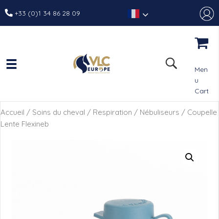
+33 (0)1 34 86 28 09
Men
u
Cart
Accueil
/
Soins du cheval
/
Respiration
/
Nébuliseurs
/ Coupelle
Lente Flexineb