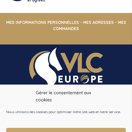
et agréés.
MES INFORMATIONS PERSONNELLES
-
MES ADRESSES
-
MES
COMMANDES
Gérer le consentement aux
VLC EUROPE
cookies
14 CHEMIN DE LA PINSONNIERE
78490 BAZOCHES SUR GUYONNE
Nous utilisons des cookies pour optimiser notre site web et notre service.
Tél. :
+33 (0)1 34 86 28 09
info@vlceurope.com