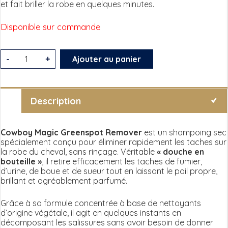
et fait briller la robe en quelques minutes.
Disponible sur commande
quantité
-
+
Ajouter au panier
de
Cowboy
Magic
Description
-
Greenspot
Cowboy Magic Greenspot Remover
est un shampoing sec
spécialement conçu pour éliminer rapidement les taches sur
Remover
la robe du cheval, sans rinçage. Véritable
« douche en
bouteille »
, il retire efficacement les taches de fumier,
d’urine, de boue et de sueur tout en laissant le poil propre,
brillant et agréablement parfumé.
Grâce à sa formule concentrée à base de nettoyants
d’origine végétale, il agit en quelques instants en
décomposant les salissures sans avoir besoin de donner