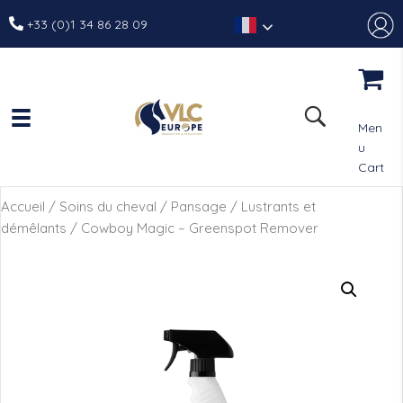
+33 (0)1 34 86 28 09
Men
u
Cart
Accueil
/
Soins du cheval
/
Pansage
/
Lustrants et
démêlants
/ Cowboy Magic – Greenspot Remover