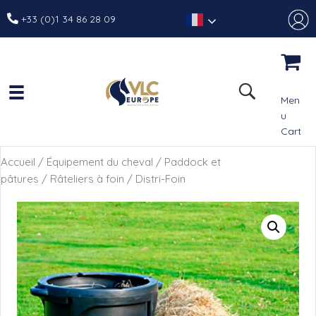
+33 (0)1 34 86 28 09
Men
u
Cart
Accueil
/
Équipement du cheval
/
Paddock et
pâtures
/
Râteliers à foin
/ Distri-Foin