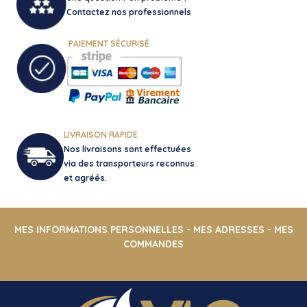
page
Contactez nos professionnels
du
produit
PAIEMENT SÉCURISÉ
LIVRAISON RAPIDE
Nos livraisons sont effectuées
via des transporteurs reconnus
et agréés.
MES INFORMATIONS PERSONNELLES
-
MES ADRESSES
-
MES
COMMANDES