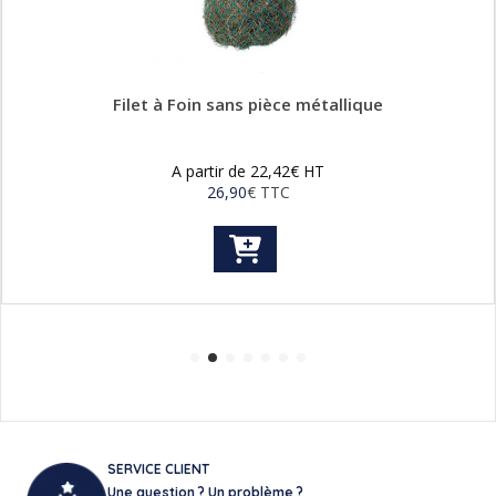
Filet à Foin sans pièce métallique
A partir de
22,42
€
HT
26,90
€
TTC
Ce
produit
a
plusieurs
variations.
Les
options
peuvent
être
choisies
sur
SERVICE CLIENT
la
Une question ? Un problème ?