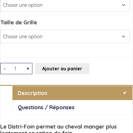
Taille de Grille
quantité
-
+
Ajouter au panier
de
Distri-
Foin
Description
Questions / Réponses
Le Distri-Foin permet au cheval manger plus