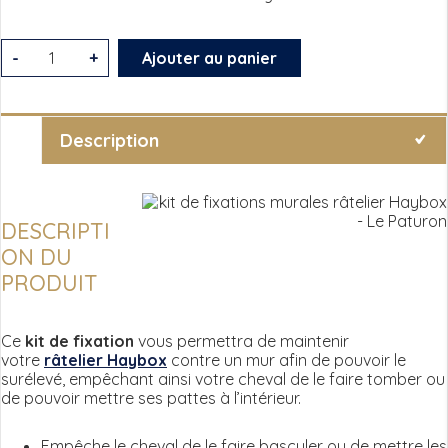
quantité
-
+
Ajouter au panier
de
Kit
de
Description
fixation
murale
pour
DESCRIPTI
ON DU
râtelier
PRODUIT
Haybox
Ce
kit de fixation
vous permettra de maintenir
votre
râtelier Haybox
contre un mur afin de pouvoir le
surélevé, empêchant ainsi votre cheval de le faire tomber ou
de pouvoir mettre ses pattes à l’intérieur.
Empêche le cheval de le faire basculer ou de mettre les