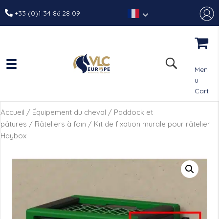
+33 (0)1 34 86 28 09
Men
u
Cart
Accueil
/
Équipement du cheval
/
Paddock et
pâtures
/
Râteliers à foin
/ Kit de fixation murale pour râtelier
Haybox