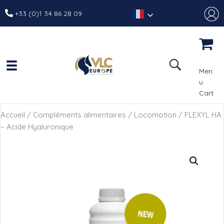
+33 (0)1 34 86 28 09
Men
u
Cart
Accueil
/
Compléments alimentaires
/
Locomotion
/ FLEXYL HA
– Acide Hyaluronique