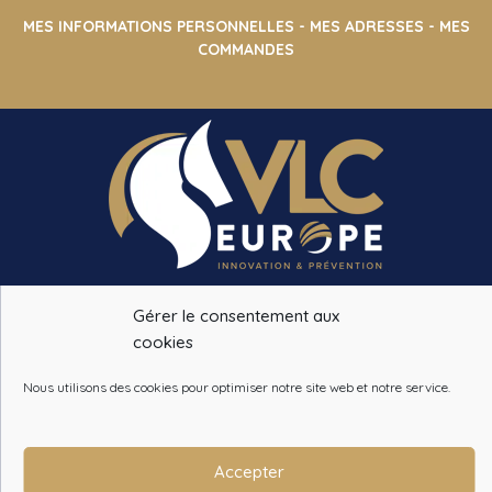
MES INFORMATIONS PERSONNELLES
-
MES ADRESSES
-
MES
COMMANDES
VLC EUROPE
Gérer le consentement aux
14 CHEMIN DE LA PINSONNIERE
cookies
78490 BAZOCHES SUR GUYONNE
Nous utilisons des cookies pour optimiser notre site web et notre service.
Tél. :
+33 (0)1 34 86 28 09
info@vlceurope.com
Accepter