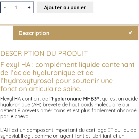
quantité
-
+
Ajouter au panier
de
FLEXYL
HA
Description
-
Acide
DESCRIPTION DU PRODUIT
Hyaluronique
Flexyl HA : complément liquide contenant
de l’acide hyaluronique et de
l’hydroxytyrosol pour soutenir une
fonction articulaire saine.
Flexyl HA contient de
l’hyaluronane MHB3®
, qui est un acide
hyaluronique (AH) breveté de haut poids moléculaire qui
détient 8 brevets américains et est plus facilement absorbé
par le cheval.
L’AH est un composant important du cartilage ET du liquide
synovial. Il agit comme un agent liant et lubrifiant et un