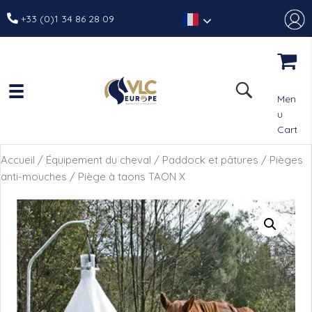
+33 (0)1 34 86 28 09
Men
u
Cart
Accueil
/
Équipement du cheval
/
Paddock et pâtures
/
Pièges
anti-mouches
/ Piège à taons TAON X