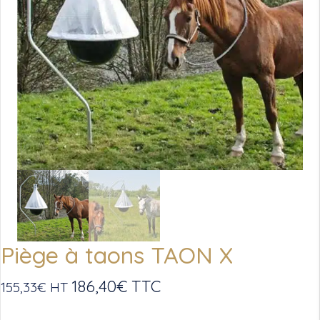
Piège à taons TAON X
186,40
€
TTC
155,33
€
HT