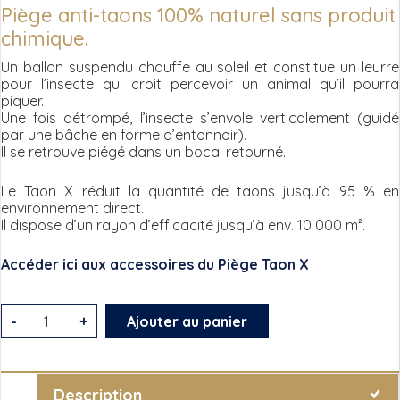
Piège anti-taons 100% naturel sans produit
chimique.
Un ballon suspendu chauffe au soleil et constitue un leurre
pour l’insecte qui croit percevoir un animal qu’il pourra
piquer.
Une fois détrompé, l’insecte s’envole verticalement (guidé
par une bâche en forme d’entonnoir).
Il se retrouve piégé dans un bocal retourné.
Le Taon X réduit la quantité de taons jusqu’à 95 % en
environnement direct.
Il dispose d’un rayon d’efficacité jusqu’à env. 10 000 m².
Accéder ici aux accessoires du Piège Taon X
quantité
-
+
Ajouter au panier
de
Piège
à
Description