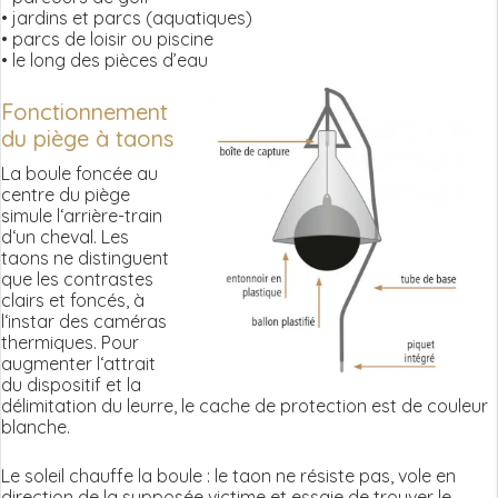
• jardins et parcs (aquatiques)
• parcs de loisir ou piscine
• le long des pièces d’eau
Fonctionnement
du piège à taons
La boule foncée au
centre du piège
simule l‘arrière-train
d‘un cheval. Les
taons ne distinguent
que les contrastes
clairs et foncés, à
l‘instar des caméras
thermiques. Pour
augmenter l‘attrait
du dispositif et la
délimitation du leurre, le cache de protection est de couleur
blanche.
Le soleil chauffe la boule : le taon ne résiste pas, vole en
direction de la supposée victime et essaie de trouver le