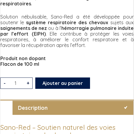
respiratoires
.
Solution nébulisable, Sano-Red a été développée pour
soutenir le
système respiratoire des chevaux
sujets aux
saignements de nez
ou à l’
hémorragie pulmonaire induite
par l’effort (EIPH)
. Elle contribue à protéger les voies
respiratoires, à améliorer le confort respiratoire et à
favoriser la récupération après l’effort.
Produit non dopant
Flacon de 100 ml
quantité
-
+
Ajouter au panier
de
SANO
RED
Description
huiles
essentielles
Sano-Red – Soutien naturel des voies
pour