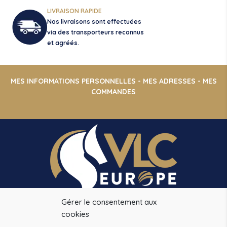
LIVRAISON RAPIDE
Nos livraisons sont effectuées
via des transporteurs reconnus
et agréés.
MES INFORMATIONS PERSONNELLES
-
MES ADRESSES
-
MES
COMMANDES
Gérer le consentement aux
VLC EUROPE
cookies
14 CHEMIN DE LA PINSONNIERE