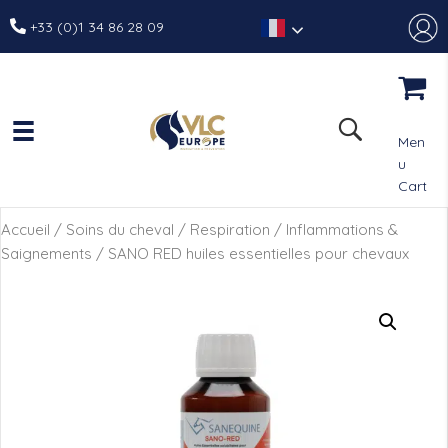
+33 (0)1 34 86 28 09
Men
u
Cart
Accueil
/
Soins du cheval
/
Respiration
/
Inflammations &
Saignements
/ SANO RED huiles essentielles pour chevaux