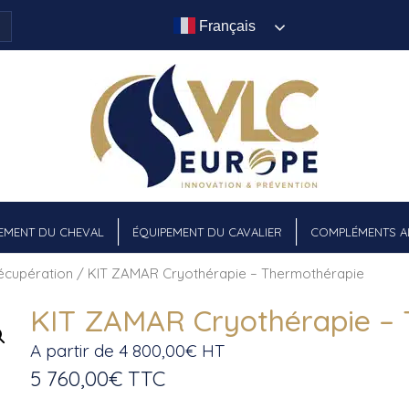
Français
EMENT DU CHEVAL
ÉQUIPEMENT DU CAVALIER
COMPLÉMENTS AL
écupération
/ KIT ZAMAR Cryothérapie – Thermothérapie
KIT ZAMAR Cryothérapie –
A partir de
4 800,00
€
HT
5 760,00
€
TTC