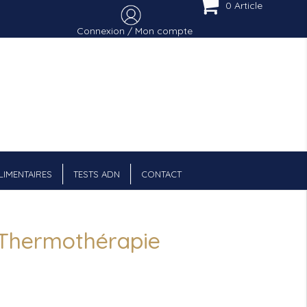
0 Article
Connexion / Mon compte
Menu Cart
IMENTAIRES
TESTS ADN
CONTACT
 Thermothérapie