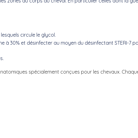
zones du corps du cheval. En particulier celles dont la guéris
quels circule le glycol.
ne à 30% et désinfecter au moyen du désinfectant STERI-7 p
es.
tomiques spécialement conçues pour les chevaux. Chaque en