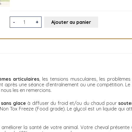
quantité
-
+
Ajouter au panier
de
KIT
ZAMAR
Cryothérapie
-
Thermothérapie
èmes articulaires
, les tensions musculaires, les problème
près une séance d’entraînement ou une compétition. Le proce
nous les en remercions.
e
sans glace
à diffuser du froid et/ou du chaud pour
soute
Non Tox Freeze (Food grade). Le glycol est un liquide qui a
 améliorer la santé de votre animal. Votre cheval présente 