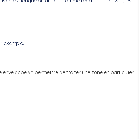
on est longue ou difficile comme l’épaule, le grasset, les
ar exemple.
veloppe va permettre de traiter une zone en particulier