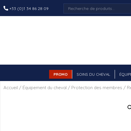
Recherche
+33 (0)1 34 86 28 09
pour :
PROMO
SOINS DU CHEVAL
ÉQUIP
Accueil
/
Équipement du cheval
/
Protection des membres
/
R